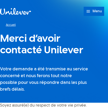
Passer à content
Menu
Accueil
Merci d’avoir
contacté Unilever
Votre demande a été transmise au service
concerné et nous ferons tout notre
possible pour vous répondre dans les plus
brefs délais.
Soyez assuré(e) du respect de votre vie privée.