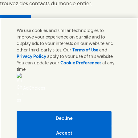
trouvez des contacts du monde entier.
Nous joindre
We use cookies and similar technologies to
Legal
improve your experience on our site and to
Avis de Confidentialite
display ads to your interests on our website and
Sitemap
other third-party sites. Our
Terms of Use
and
(Opens in new window)
Témoin de consentement
Privacy Policy
apply to your use of this website.
Accessibilité
You can update your
Cookie Preferences
at any
Durabilité Numérique
time.
Ce site est régi uniquement par les lois et règlements
canadiens applicables. Veuillez consulter notre politique de
AdChoices
confidentialité. Pour toute question ou préoccupation,
veuillez contacter Pavan Virdee, notre déléguée
canadienne à la protection des données, à :
pavan.virdee@unilever.com. L'utilisation de ce site constitue
votre consentement à l'application de ces lois et
Decline
réglementations et à notre politique de confidentialité.
Votre utilisation des informations sur ce site est soumise aux
Accept
termes de notre avis légal.