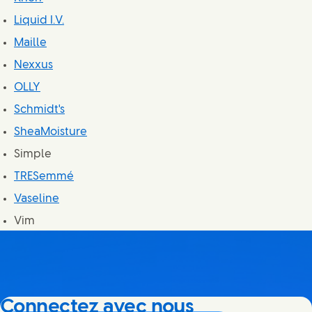
Liquid I.V.
Maille
Nexxus
OLLY
Schmidt's
SheaMoisture
Simple
TRESemmé
Vaseline
Vim
Connectez avec nous