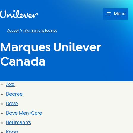
Passer à content
Menu
Accueil
Informations légales
Marques Unilever
Canada
Axe
Degree
Dove
Dove Men+Care
Hellmann's
Knorr