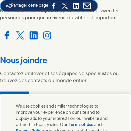
Partager cette page
Share this page on Facebook
Share this page on X
Share this page on Linked I
Share this page on E-
Nous cherchons toujours à garder le contact avec les
personnes pour qui un avenir durable est important.
Connect with us on Facebook
Connect with us on X
Connect with us on LinkedIn
Connect with us on Instagram
Nous joindre
Contactez Unilever et ses équipes de spécialistes ou
trouvez des contacts du monde entier.
Nous joindre
We use cookies and similar technologies to
Legal
improve your experience on our site and to
Avis de Confidentialite
display ads to your interests on our website and
Sitemap
other third-party sites. Our
Terms of Use
and
(Opens in new window)
Témoin de consentement